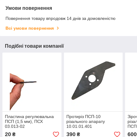
Умови повернення
Повернення товару впродовж 14 днів за домовленістю
Всі умови повернення
Подібні товари компанії
Пластина регулювальна
Протиріз ПСП-10
Зіро
ПСП (1,5 мм), ПСХ
різального апарату
різа
03.013-02
10.01.01.401
ПСП-
20
390
600
₴
₴