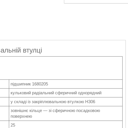
альній втулці
підшипник 1680205
кульковий радіальний сферичний однорядний
у складі із закріплювальною втулкою Н306
зовнішнє кільце — зі сферичною посадковою
поверхнею
25