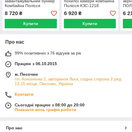
завантажувальний бункер
похилої камери комбайна
зерн
Комбайна Полісся
Полісся КЗС-1218
ПОЛ
812/1218 КЗК-0216030
021
8 720
6 920
6 2
₴
₴
Купити
Купити
Про нас
99% позитивних з 76 відгуків за рік
Працює з 06.10.2015
м. Песочин
пл. Кононенка 1, авторинок Лоск, східна сторона 2 ряд
13,15 місце, Песочин, Україна
Контакти
Сьогодні працює з 08:00 до 20:00
Показати весь графік роботи
Про нас