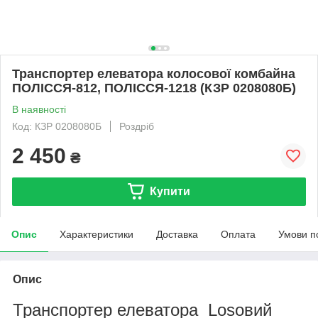
Транспортер елеватора колосової комбайна
ПОЛІССЯ-812, ПОЛІССЯ-1218 (КЗР 0208080Б)
В наявності
Код: КЗР 0208080Б
Роздріб
2 450
₴
Купити
Опис
Характеристики
Доставка
Оплата
Умови п
Опис
Транспортер елеватора Losовий