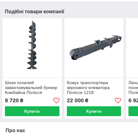
Подібні товари компанії
Шнек похилий
Кожух транспортера
Ланц
завантажувальний бункер
зернового елеватора
похи
Комбайна Полісся
Полісся 1218
Полі
812/1218 КЗК-0216030
8 720
22 000
6 9
₴
₴
Купити
Купити
Про нас