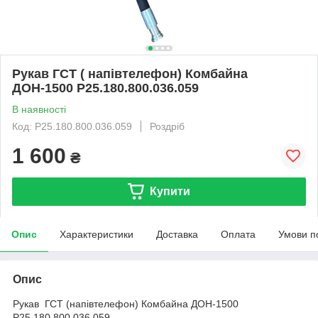
Рукав ГСТ ( напівтелефон) Комбайна
ДОН-1500 Р25.180.800.036.059
В наявності
Код: Р25.180.800.036.059
Роздріб
1 600
₴
Купити
Опис
Характеристики
Доставка
Оплата
Умови п
Опис
Рукав ГСТ (напівтелефон) Комбайна ДОН-1500
Р25.180.800.036.059