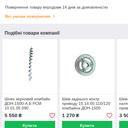
Повернення товару впродовж 14 днів за домовленістю
Всі умови повернення
Подібні товари компанії
Шнек зерновий комбайн
Шків заднього контр
Шків
ДОН-1500-А,Б РСМ
приводу 10.14.00.110/120
натя
10.01.05.090
комбайна ДОН-1500
при
ДОН
5 550
1 270
3 5
₴
₴
Купити
Купити