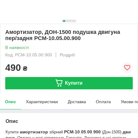
Амортизатор, ДОН-1500 подушка двигуна
пер/задня РСМ-10.05.00.900
В наявності
Код: РСМ-10.05.00.900
Роздріб
490
₴
Купити
Опис
Характеристики
Доставка
Оплата
Умови п
Опис
амортизатор
РСМ
10
05
00
900
дви
Купити
збірний
-
.
.
.
(Дон-1500)
гуна
.
Оплата у разі отримання. Гарантія. Доставка в усі регіони