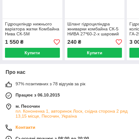
Гідроциліндр нижнього
Шланг гідроциліндра
Гідр
варіатора жатки Комбайна
жниварки комбайна СК-5
колі
Нива СК-5М
НИВА 27*60-2-х шаровий
ГА-2
1 550
240
3 0
₴
₴
Купити
Купити
Про нас
97% позитивних з 78 відгуків за рік
Працює з 06.10.2015
м. Песочин
пл. Кононенка 1, авторинок Лоск, східна сторона 2 ряд
13,15 місце, Песочин, Україна
Контакти
Сьогодні працює з 08:00 до 20:00