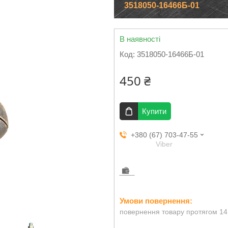
3518050-16466Б-01
В наявності
Код:
3518050-16466Б-01
450 ₴
Купити
+380 (67) 703-47-55
Viber
повернення товару протягом 14