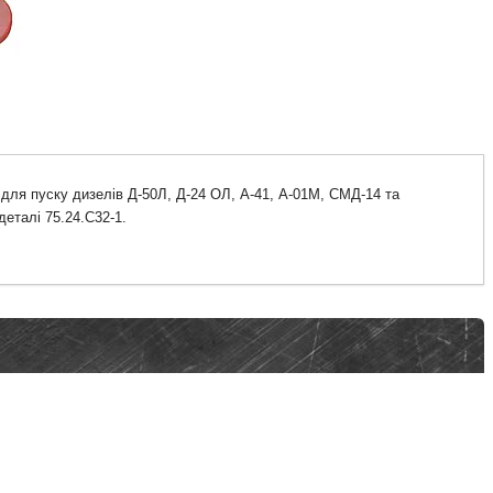
 для пуску дизелів Д-50Л, Д-24 ОЛ, А-41, А-01М, СМД-14 та
еталі 75.24.С32-1.