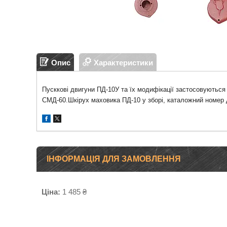
Опис
Характеристики
Пусккові двигуни ПД-10У та їх модифікації застосовуються
СМД-60.Шкірух маховика ПД-10 у зборі, каталожний номер д
ІНФОРМАЦІЯ ДЛЯ ЗАМОВЛЕННЯ
Ціна:
1 485 ₴