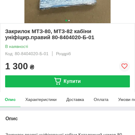
Закрилок МТЗ-80, МТЗ-82 кабіни
уніфіцир.правий 80-8404020-Б-01
В наявності
Код: 80-8404020-Б-01
Роздріб
1 300
₴
Купити
Опис
Характеристики
Доставка
Оплата
Умови п
Опис
Закрилок правої уніфікованої кабіни.Каталожний номер 80-