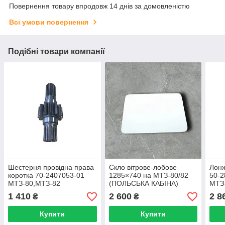
Повернення товару впродовж 14 днів за домовленістю
Всі умови повернення
Подібні товари компанії
Шестерня провідна права
Скло вітрове-лобове
Лон
коротка 70-2407053-01
1285×740 на МТЗ-80/82
50-2
МТЗ-80,МТЗ-82
(ПОЛЬСЬКА КАБІНА)
МТЗ
1 410
2 600
2 8
₴
₴
Купити
Купити