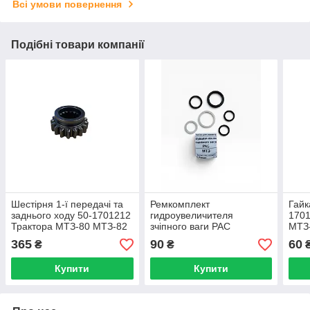
Всі умови повернення
Подібні товари компанії
Шестірня 1-ї передачі та
Ремкомплект
Гайк
заднього ходу 50-1701212
гидроувеличителя
1701
Трактора МТЗ-80 МТЗ-82
зчіпного ваги РАС
МТЗ
трактора МТЗ-80 / 82
365
90
60
₴
₴
Купити
Купити