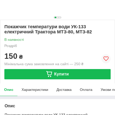
Покажчик температури води УК-133
електричний Трактора МТЗ-80, МТЗ-82
В наявності
Роздріб
150
₴
Мінімальна сума замовлення на сайті — 250 ₴
Купити
Опис
Характеристики
Доставка
Оплата
Умови п
Опис
Покажчик температури води УК-133 електричний