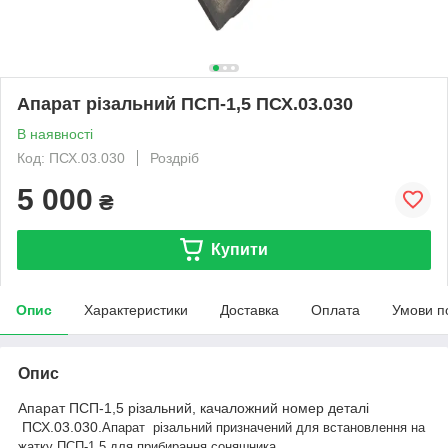
Апарат різальний ПСП-1,5 ПСХ.03.030
В наявності
Код: ПСХ.03.030
Роздріб
5 000
₴
Купити
Опис
Характеристики
Доставка
Оплата
Умови п
Опис
Апарат ПСП-1,5 різальний, качаложний номер деталі
ПСХ.03.030.
Апарат різальний призначений для встановлення на
жатку ПСП-1,5 для прибирання соняшника.