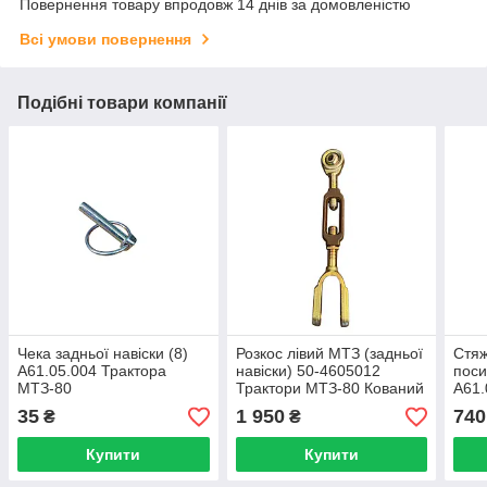
Повернення товару впродовж 14 днів за домовленістю
Всі умови повернення
Подібні товари компанії
Чека задньої навіски (8)
Розкос лівий МТЗ (задньої
Стяж
А61.05.004 Трактора
навіски) 50-4605012
поси
МТЗ-80
Трактори МТЗ-80 Кований
А61.
Завод
МТЗ
35
1 950
740
₴
₴
Купити
Купити