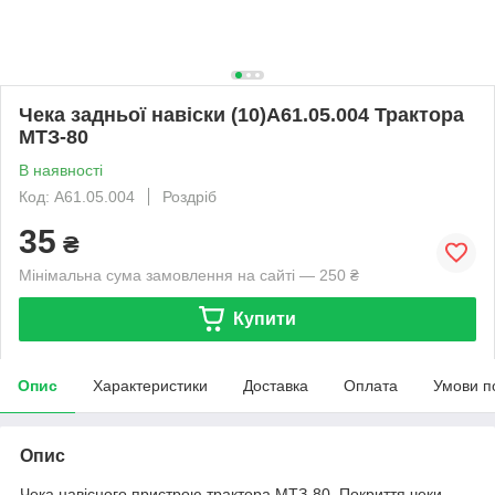
Чека задньої навіски (10)А61.05.004 Трактора
МТЗ-80
В наявності
Код: А61.05.004
Роздріб
35
₴
Мінімальна сума замовлення на сайті — 250 ₴
Купити
Опис
Характеристики
Доставка
Оплата
Умови п
Опис
Чека навісного пристрою трактора МТЗ-80. Покриття чеки