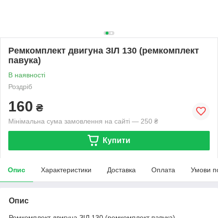
Ремкомплект двигуна ЗІЛ 130 (ремкомплект
павука)
В наявності
Роздріб
160
₴
Мінімальна сума замовлення на сайті — 250 ₴
Купити
Опис
Характеристики
Доставка
Оплата
Умови п
Опис
Ремкомплект двигуна ЗІЛ 130 (ремкомплект павука)