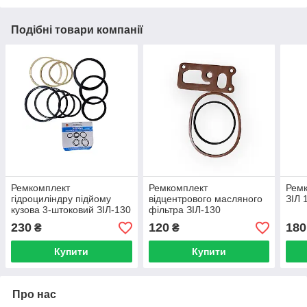
Подібні товари компанії
Ремкомплект
Ремкомплект
Ремк
гідроциліндру підйому
відцентрового масляного
ЗІЛ 
кузова 3-штоковий ЗІЛ-130
фільтра ЗІЛ-130
(люкс)
230
120
180
₴
₴
Купити
Купити
Про нас