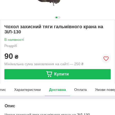
Чохол захисний тяги гальмівного крана на
ЗІЛ-130
В наявності
Роздріб
90
₴
Мінімальна сума замовлення на сайті — 250 ₴
Купити
пис
Характеристики
Доставка
Оплата
Умови пове
Опис
Чохол захисний тяги гальмівного крана на ЗІЛ-130