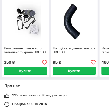
Ремкомплект головного
Патрубок водяного насоса
Ремк
гальмівного крана ЗІЛ 130
ЗІЛ 130
галь
350
95
460
₴
₴
Купити
Купити
Про нас
99% позитивних з 76 відгуків за рік
Працює з 06.10.2015