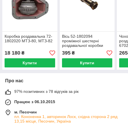
Коробка роздавальна 72-
Вісь 52-1802094
Чохо
1802020 МТЗ-80, МТЗ-82
проміжної шестерні
розд
роздавальної коробки
6702
ПВМ МТЗ-82
18 180
395
265
₴
₴
Купити
Купити
Про нас
97% позитивних з 78 відгуків за рік
Працює з 06.10.2015
м. Песочин
пл. Кононенка 1, авторинок Лоск, східна сторона 2 ряд
13,15 місце, Песочин, Україна