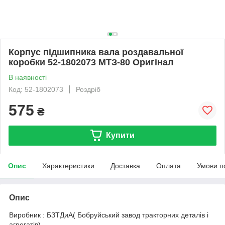
Корпус підшипника вала роздавальної
коробки 52-1802073 МТЗ-80 Оригінал
В наявності
Код: 52-1802073
Роздріб
575
₴
Купити
Опис
Характеристики
Доставка
Оплата
Умови п
Опис
Виробник : БЗТДиА( Бобруйський завод тракторних деталів і
агрегатів)