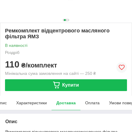
Ремкомплект відцентрового масляного
фільтра ЯМЗ
В наявності
Роздріб
110
₴/комплект
Мінімальна сума замовлення на сайті — 250 ₴
Купити
пис
Характеристики
Доставка
Оплата
Умови пове
Опис
Ремкомплект відцентрового масляногомасляного фільтра