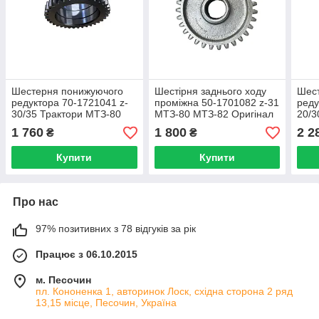
Шестерня понижуючого
Шестірня заднього ходу
Шест
редуктора 70-1721041 z-
проміжна 50-1701082 z-31
реду
30/35 Трактори МТЗ-80
МТЗ-80 МТЗ-82 Оригінал
20/3
МТЗ-82
Ориг
1 760
1 800
2 2
₴
₴
Купити
Купити
Про нас
97% позитивних з 78 відгуків за рік
Працює з 06.10.2015
м. Песочин
пл. Кононенка 1, авторинок Лоск, східна сторона 2 ряд
13,15 місце, Песочин, Україна