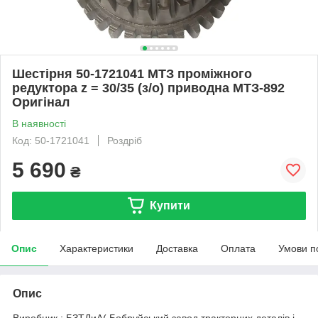
Шестірня 50-1721041 МТЗ проміжного
редуктора z = 30/35 (з/о) приводна МТЗ-892
Оригінал
В наявності
Код: 50-1721041
Роздріб
5 690
₴
Купити
Опис
Характеристики
Доставка
Оплата
Умови п
Опис
Виробник : БЗТДиА( Бобруйський завод тракторних деталів і