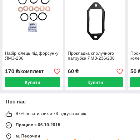
Набір кілець під форсунку
Прокладка сполучного
Прок
ЯМЗ-236
патрубка ЯМЗ-236/238
коле
170
60
50
₴/комплект
₴
Купити
Купити
Про нас
97% позитивних з 78 відгуків за рік
Працює з 06.10.2015
м. Песочин