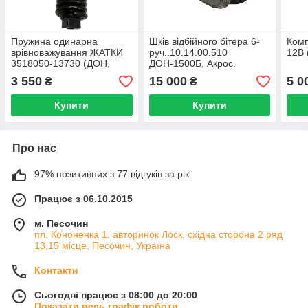
Пружина одинарна
Шків відбійного бітера 6-
Комп
врівноважування ЖАТКИ
руч..10.14.00.510
12В 
3518050-13730 (ДОН,
ДОН-1500Б, Акрос.
АКРОС, ВЕКТОР)
3 550
15 000
5 0
₴
₴
Купити
Купити
Про нас
97% позитивних з 77 відгуків за рік
Працює з 06.10.2015
м. Песочин
пл. Кононенка 1, авторинок Лоск, східна сторона 2 ряд
13,15 місце, Песочин, Україна
Контакти
Сьогодні працює з 08:00 до 20:00
Показати весь графік роботи