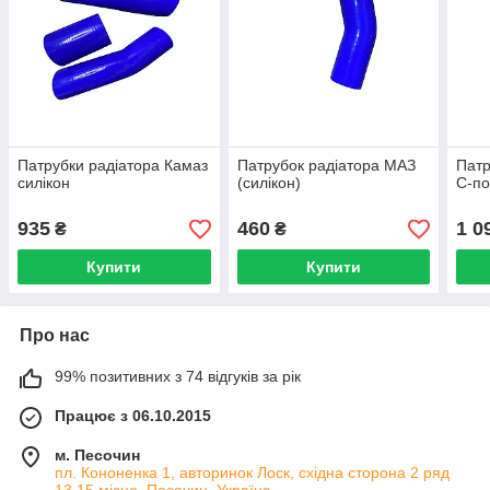
Патрубки радіатора Камаз
Патрубок радіатора МАЗ
Патр
силікон
(силікон)
С-по
935
460
1 0
₴
₴
Купити
Купити
Про нас
99% позитивних з 74 відгуків за рік
Працює з 06.10.2015
м. Песочин
пл. Кононенка 1, авторинок Лоск, східна сторона 2 ряд