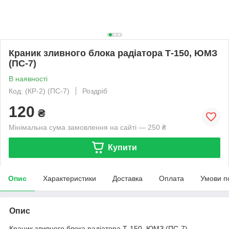
Краник зливного блока радіатора Т-150, ЮМЗ
(ПС-7)
В наявності
Код: (КР-2) (ПС-7)
Роздріб
120
₴
Мінімальна сума замовлення на сайті — 250 ₴
Купити
Опис
Характеристики
Доставка
Оплата
Умови п
Опис
Краник зливного блока радіатора Т-150, ЮМЗ (ПС-7)