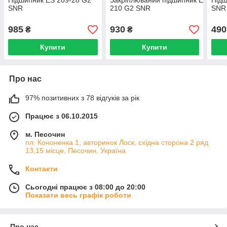
Підшипник ES 209-28 G2
Закріплюваний підшипник ES
Підш
SNR
210 G2 SNR
SNR
985
930
490
₴
₴
Купити
Купити
Про нас
97% позитивних з 78 відгуків за рік
Працює з 06.10.2015
м. Песочин
пл. Кононенка 1, авторинок Лоск, східна сторона 2 ряд
13,15 місце, Песочин, Україна
Контакти
Сьогодні працює з 08:00 до 20:00
Показати весь графік роботи
Про нас