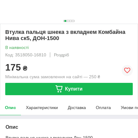
Втулка пальця шнека з вкладнем Комбайна
Нива ск5, ДОН-1500
В наявності
Код: 3518050-16810
Роздріб
175
₴
Мінімальна сума замовлення на сайті — 250 ₴
Купити
Опис
Характеристики
Доставка
Оплата
Умови п
Опис
Втулка пальця шнека з вкладнем Дон-1500