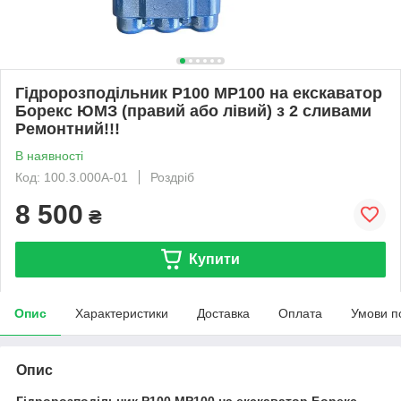
Гідророзподільник Р100 МР100 на екскаватор
Борекс ЮМЗ (правий або лівий) з 2 сливами
Ремонтний!!!
В наявності
Код: 100.3.000А-01
Роздріб
8 500
₴
Купити
Опис
Характеристики
Доставка
Оплата
Умови п
Опис
Гідророзподільник Р100 МР100 на екскаватор Борекс