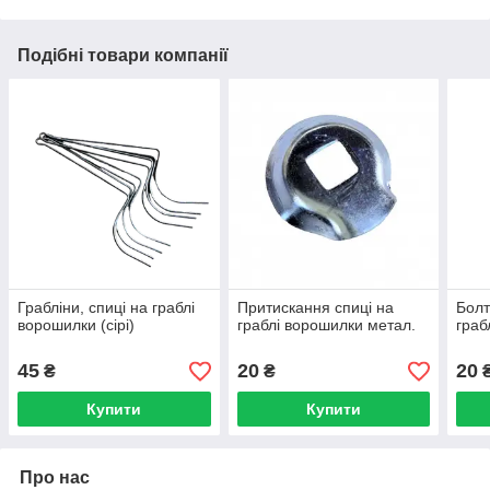
Подібні товари компанії
Грабліни, спиці на граблі
Притискання спиці на
Болт
ворошилки (сірi)
граблі ворошилки метал.
граб
45
20
20
₴
₴
Купити
Купити
Про нас