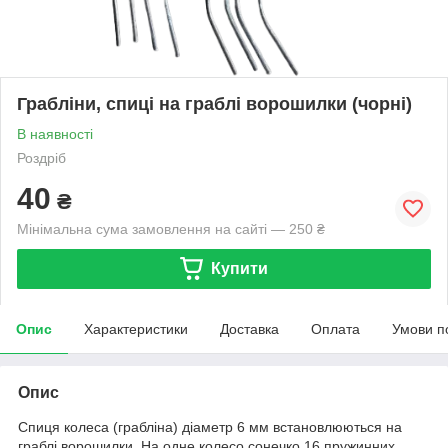
Грабліни, спиці на граблі ворошилки (чорні)
В наявності
Роздріб
40
₴
Мінімальна сума замовлення на сайті — 250 ₴
Купити
Опис
Характеристики
Доставка
Оплата
Умови п
Опис
Спиця колеса (грабліна) діаметр 6 мм встановлюються на
граблі ворошилки. На одне колесо сонечко 16 пружинних