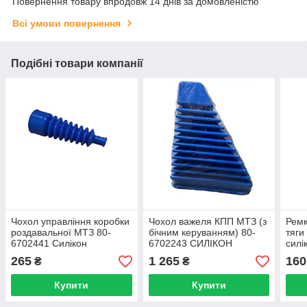
Повернення товару впродовж 14 днів за домовленістю
Всі умови повернення
Подібні товари компанії
Чохол управління коробки
Чохол важеля КПП МТЗ (з
Ремк
роздавальної МТЗ 80-
бічним керуванням) 80-
тяги
6702441 Силікон
6702243 СИЛІКОН
силі
265
1 265
160
₴
₴
Купити
Купити