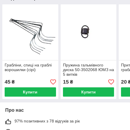
Грабліни, спиці на граблі
Пружина гальмівного
Прит
ворошилки (сірi)
диска 50-3502068 ЮМЗ на
граб
5 витків
45
15
20
₴
₴
Купити
Купити
Про нас
97% позитивних з 78 відгуків за рік