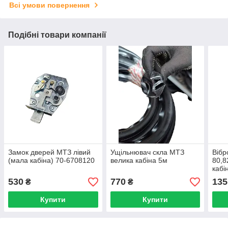
Всі умови повернення
Подібні товари компанії
Замок дверей МТЗ лівий
Ущільнювач скла МТЗ
Вібр
(мала кабіна) 70-6708120
велика кабіна 5м
80,8
кабі
530
770
135
₴
₴
Купити
Купити