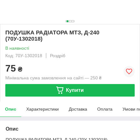
ПОДУШКА РАДІАТОРА МТЗ, Д-240
(70У-1302018)
В наявності
Код: 70У-1302018
Роздріб
75
₴
Мінімальна сума замовлення на сайті — 250 ₴
Купити
Опис
Характеристики
Доставка
Оплата
Умови п
Опис
ПОДУШКА РАДІАТОРА МТЗ, Д-240 (70У-1302018)