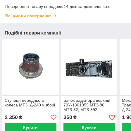
Повернення товару впродовж 14 днів за домовленістю
Всі умови повернення
Подібні товари компанії
Ступиця переднього
Бачок радіатора верхній
Меха
колеса МТЗ, Д-240 у зборі
70У-1301055 МТЗ-80,
Трак
МТЗ-82, МТЗ-892
Д-24
2 350
350
1 9
₴
₴
Купити
Купити