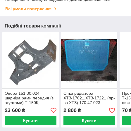
Всі умови повернення
Подібні товари компанії
Опора 151.30.024
Сітка радіатора
Прок
шарніра рами передня (з
ХТЗ-17021,ХТЗ-17221 (пр-
Т-15
втулками) Т-150К,
во ХТЗ) 170.47.023
нижн
ХТЗ-17021, 17221 (пр.о
Трактора Т-150
23 600
2 800
70
₴
₴
ХТЗ) Трактора Т-150
Купити
Купити