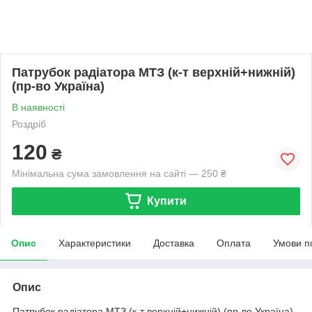
Патрубок радіатора МТЗ (к-т верхній+нижній)
(пр-во Україна)
В наявності
Роздріб
120
₴
Мінімальна сума замовлення на сайті — 250 ₴
Купити
Опис
Характеристики
Доставка
Оплата
Умови п
Опис
Патрубок радіатора МТЗ (к-т верхній+нижній) (пр-во Україна)