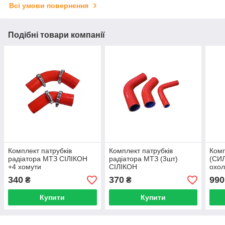
Всі умови повернення
Подібні товари компанії
Комплект патрубків
Комплект патрубків
Комп
радіатора МТЗ СІЛІКОН
радіатора МТЗ (3шт)
(СИЛ
+4 хомути
СІЛІКОН
охол
СМД
340
370
990
₴
₴
Купити
Купити