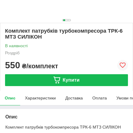
Комплект патрубків турбокомпресора ТРК-6
МТЗ СИЛІКОН
В наявності
Роздріб
550
₴/комплект
Купити
Опис
Характеристики
Доставка
Оплата
Умови п
Опис
Комплект патрубків турбокомпресора ТРК-6 МТЗ СИЛІКОН