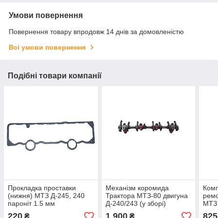
Умови повернення
Повернення товару впродовж 14 днів за домовленістю
Всі умови повернення
Подібні товари компанії
Прокладка проставки
Механізм коромида
Комп
(нижня) МТЗ Д-245, 240
Трактора МТЗ-80 двигуна
ремо
пароніт 1.5 мм
Д-240/243 (у зборі)
МТЗ
220
1 900
825
₴
₴