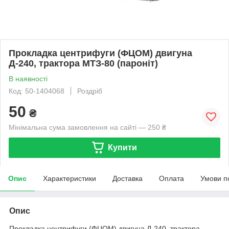
Прокладка центрифуги (ФЦОМ) двигуна
Д-240, трактора МТЗ-80 (пароніт)
В наявності
Код: 50-1404068
Роздріб
50
₴
Мінімальна сума замовлення на сайті — 250 ₴
Купити
Опис
Характеристики
Доставка
Оплата
Умови п
Опис
Прокладка центрифуги (ФЦОМ) двигуна Д-240, трактора