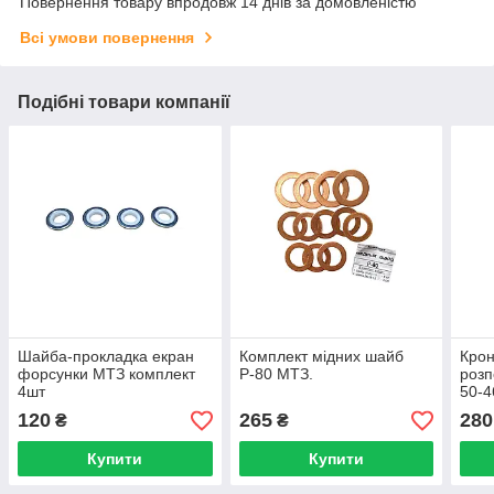
Повернення товару впродовж 14 днів за домовленістю
Всі умови повернення
Подібні товари компанії
Шайба-прокладка екран
Комплект мідних шайб
Крон
форсунки МТЗ комплект
Р-80 МТЗ.
розп
4шт
50-4
120
265
280
₴
₴
Купити
Купити