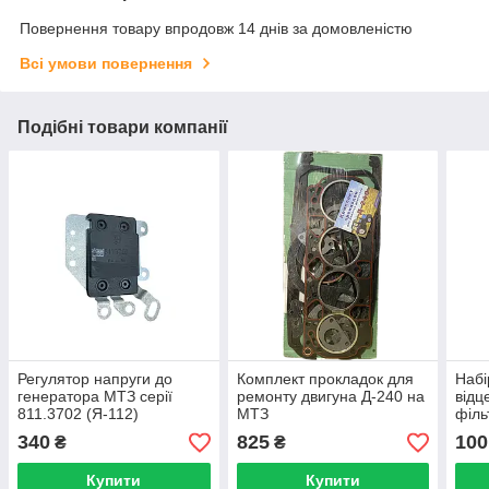
Повернення товару впродовж 14 днів за домовленістю
Всі умови повернення
Подібні товари компанії
Регулятор напруги до
Комплект прокладок для
Набі
генератора МТЗ серії
ремонту двигуна Д-240 на
відц
811.3702 (Я-112)
МТЗ
філь
340
825
100
₴
₴
Купити
Купити