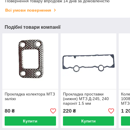
Повернення товару впродовж 14 днів за домовленістю
Всі умови повернення
Подібні товари компанії
Прокладка колектора МТЗ
Прокладка проставки
Коле
залізо
(нижня) МТЗ Д-245, 240
1008
пароніт 1.5 мм
МТЗ
80
220
1 2
₴
₴
Купити
Купити