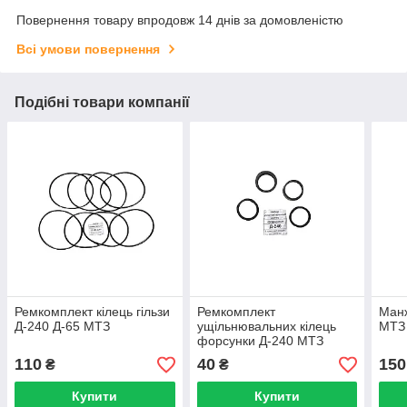
Повернення товару впродовж 14 днів за домовленістю
Всі умови повернення
Подібні товари компанії
Ремкомплект кілець гільзи
Ремкомплект
Манж
Д-240 Д-65 МТЗ
ущільнювальних кілець
МТЗ
форсунки Д-240 МТЗ
110
40
150
₴
₴
Купити
Купити