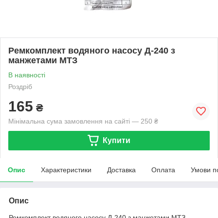
Ремкомплект водяного насосу Д-240 з
манжетами МТЗ
В наявності
Роздріб
165
₴
Мінімальна сума замовлення на сайті — 250 ₴
Купити
Опис
Характеристики
Доставка
Оплата
Умови п
Опис
Ремкомплект водяного насосу Д-240 з манжетами МТЗ