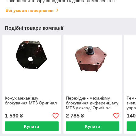
Повернення товару впродовж 14 днів за домовленістю
Всі умови повернення
Подібні товари компанії
Кожух механізму
Перехідник механізму
Ремк
блокування МТЗ Оригінал
блокування диференціалу
зчеп
МТЗ у складі Оригінал
упра
1 590
2 785
140
₴
₴
Купити
Купити