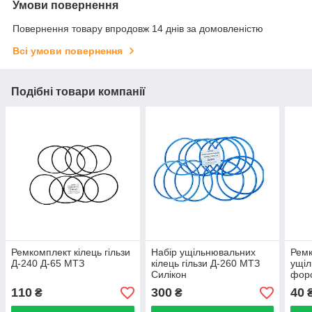
Умови повернення
Повернення товару впродовж 14 днів за домовленістю
Всі умови повернення
Подібні товари компанії
Ремкомплект кілець гільзи
Набір ущільнювальних
Рем
Д-240 Д-65 МТЗ
кілець гільзи Д-260 МТЗ
ущіл
Силікон
фор
110
300
40
₴
₴