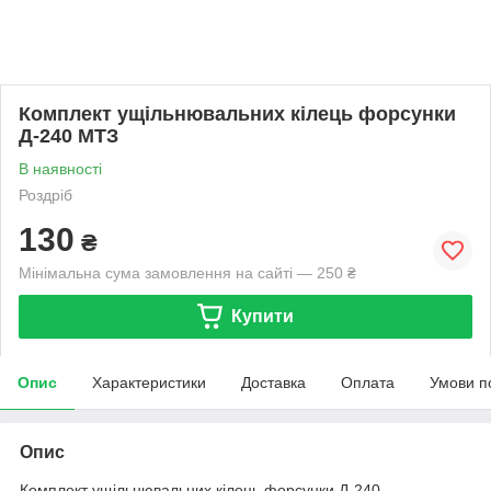
Комплект ущільнювальних кілець форсунки
Д-240 МТЗ
В наявності
Роздріб
130
₴
Мінімальна сума замовлення на сайті — 250 ₴
Купити
Опис
Характеристики
Доставка
Оплата
Умови п
Опис
Комплект ущільнювальних кілець форсунки Д-240