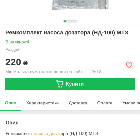
Ремкомплект насоса дозатора (НД-100) МТЗ
В наявності
Роздріб
220
₴
Мінімальна сума замовлення на сайті — 250 ₴
Купити
Опис
Характеристики
Доставка
Оплата
Умови п
Опис
Ремкомпле
кт насоса дозат
ора (НД-100) МТЗ