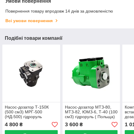
Умови повернення
Повернення товару впродовж 14 днів за домовленістю
Всі умови повернення
Подібні товари компанії
Насос-дозатор Т-150К
Насос-дозатор МТЗ-80,
Комп
(500 см3) МРГ-500
МТЗ-82, ЮМЗ-6, Т-40 (100
вста
(НД-500) гідроруль
см3) гідроруль ( Польща)
доза
МТЗ-
4 800
3 600
1 0
₴
₴
70-3