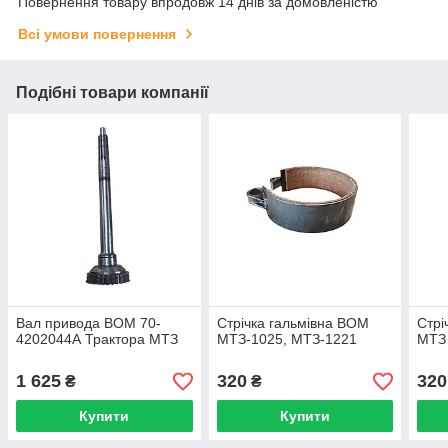
Повернення товару впродовж 14 днів за домовленістю
Всі умови повернення
Подібні товари компанії
Вал привода ВОМ 70-
Стрічка гальмівна ВОМ
Стрі
4202044А Трактора МТЗ
МТЗ-1025, МТЗ-1221
МТЗ
1 625
320
320
₴
₴
Купити
Купити