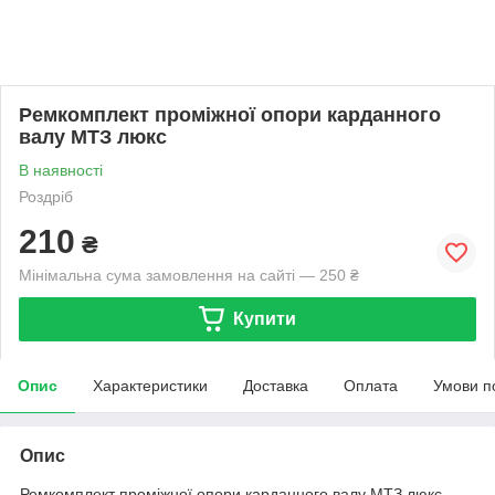
Ремкомплект проміжної опори карданного
валу МТЗ люкс
В наявності
Роздріб
210
₴
Мінімальна сума замовлення на сайті — 250 ₴
Купити
Опис
Характеристики
Доставка
Оплата
Умови п
Опис
Ремкомплект проміжної опори карданного валу МТЗ люкс