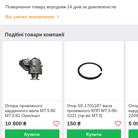
Повернення товару впродовж 14 днів за домовленістю
Всі умови повернення
Подібні товари компанії
Опора проміжного
Упор 50-1701187 вала
Опор
карданного вала МТЗ-80
проміжного КПП МТЗ-80-
кард
МТЗ-82 Оригінал
1021 (пр-во МТЗ)
2209
укра
10 800
150
5 0
₴
₴
Купити
Купити