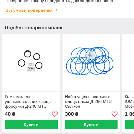
Повернення товару впродовж 14 днів за домовленістю
Всі умови повернення
Подібні товари компанії
Ремкомплект
Набір ущільнювальних
Кіль
ущільнювальних кілець
кілець гільзи Д-260 МТЗ
ЮМЗ,
форсунки Д-240 МТЗ
Силікон
Mot»
40
300
1 8
₴
₴
Купити
Купити