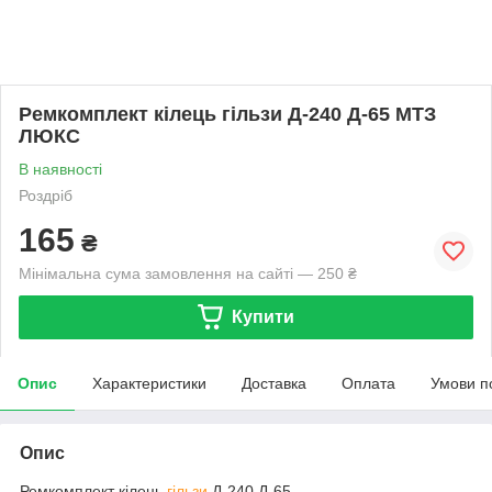
Ремкомплект кілець гільзи Д-240 Д-65 МТЗ
ЛЮКС
В наявності
Роздріб
165
₴
Мінімальна сума замовлення на сайті — 250 ₴
Купити
Опис
Характеристики
Доставка
Оплата
Умови п
Опис
Ремкомплект кілець
гільзи
Д-240 Д-65