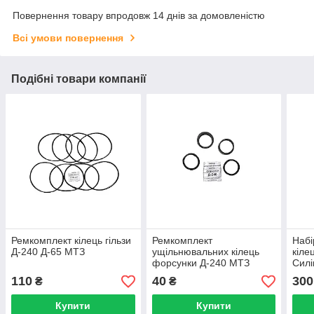
Повернення товару впродовж 14 днів за домовленістю
Всі умови повернення
Подібні товари компанії
Ремкомплект кілець гільзи
Ремкомплект
Набі
Д-240 Д-65 МТЗ
ущільнювальних кілець
кіле
форсунки Д-240 МТЗ
Силі
110
40
300
₴
₴
Купити
Купити