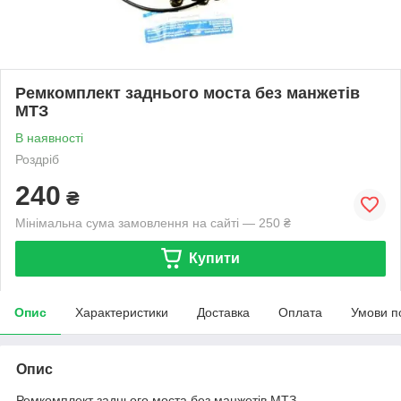
Ремкомплект заднього моста без манжетів
МТЗ
В наявності
Роздріб
240
₴
Мінімальна сума замовлення на сайті — 250 ₴
Купити
Опис
Характеристики
Доставка
Оплата
Умови п
Опис
Ремкомплект заднього моста без манжетів МТЗ