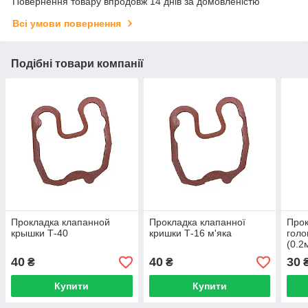
Повернення товару впродовж 14 днів за домовленістю
Всі умови повернення
Подібні товари компанії
Прокладка клапанной
Прокладка клапанної
Прок
крышки Т-40
кришки Т-16 м'яка
голо
(0.2
40
40
30
₴
₴
Купити
Купити