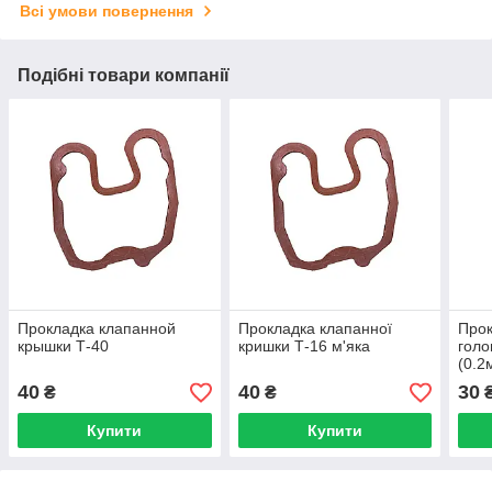
Всі умови повернення
Подібні товари компанії
Прокладка клапанной
Прокладка клапанної
Прок
крышки Т-40
кришки Т-16 м'яка
голо
(0.2
40
40
30
₴
₴
Купити
Купити