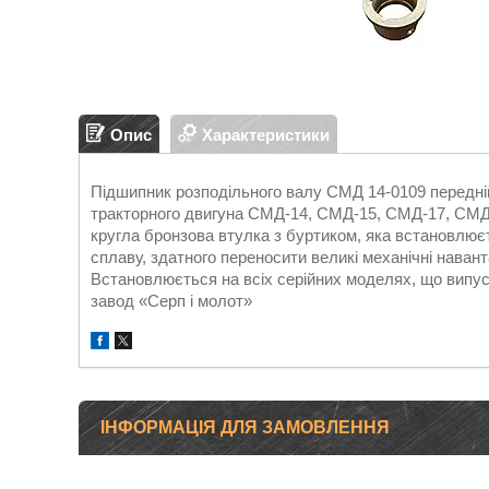
Опис
Характеристики
Підшипник розподільного валу СМД 14-0109 передні
тракторного двигуна СМД-14, СМД-15, СМД-17, СМД
кругла бронзова втулка з буртиком, яка встановлюєт
сплаву, здатного переносити великі механічні наван
Встановлюється на всіх серійних моделях, що випу
завод «Серп і молот»
ІНФОРМАЦІЯ ДЛЯ ЗАМОВЛЕННЯ