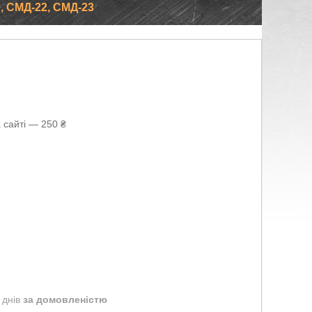
, СМД-22, СМД-23
 сайті — 250 ₴
 днів
за домовленістю