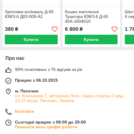
Хроповик колінвалу Д-65
Кошик зчеплення
Шест
ЮМЗ-6 Д03-009-А2
Трактора ЮМЗ-6 Д-65
4 пе
45А-1604010
380
6 800
1 7
₴
₴
Купити
Купити
Про нас
99% позитивних з 76 відгуків за рік
Працює з 06.10.2015
м. Песочин
пл. Кононенка 1, авторинок Лоск, східна сторона 2 ряд
13,15 місце, Песочин, Україна
Контакти
Сьогодні працює з 08:00 до 20:00
Показати весь графік роботи