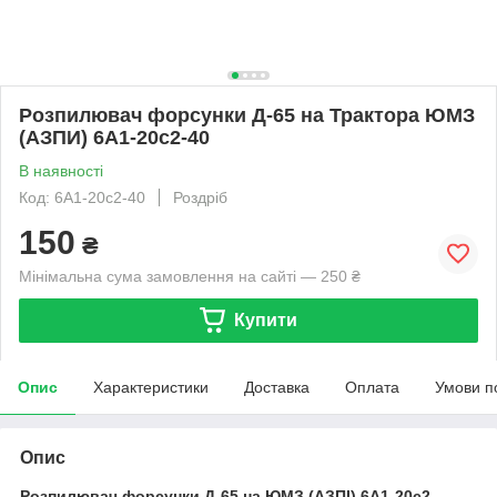
Розпилювач форсунки Д-65 на Трактора ЮМЗ
(АЗПИ) 6А1-20с2-40
В наявності
Код: 6А1-20с2-40
Роздріб
150
₴
Мінімальна сума замовлення на сайті — 250 ₴
Купити
Опис
Характеристики
Доставка
Оплата
Умови п
Опис
Розпилювач форсунки Д-65 на ЮМЗ (АЗПІ) 6А1-20с2-