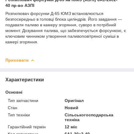
40 пр-во АЗПІ
Розпилювач форсунки Д-65 ЮМЗ встановлюється
безпосередньо в головці блока циліндрів. Його завдання —
подавати паливо в камеру згоряння, суворо в потрібний
момент. Дозування палива, що забезпечується форсункою, є
ключовим чинником утворення паливоповітряної суміші в
камері згоряння.
Приховати
Характеристики
Основні
Тип запчастини
Оригінал
Стан
Новий
Тип техніки
Сільськогосподарська
техніка
Гарантійний термін
12 міс
Код запчастини
6А1-20с2-40